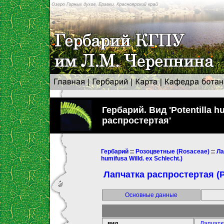
Гербарий. Вид 'Potentilla hu
распростертая'
Гербарий
::
Розоцветные (Rosaceae)
::
Ла
humifusa Willd. ex Schlecht.)
Лапчатка распростертая (Pot
Основные данные
вид
Лапчатка