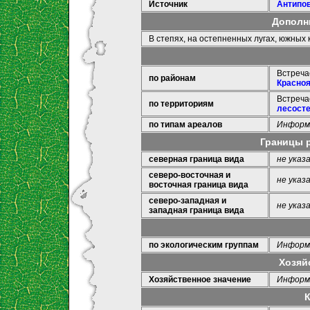
Источник
Антипов
Дополн
В степях, на остепненных лугах, южных 
Встреча
по районам
Красно
Встреча
по территориям
лесост
по типам ареалов
Информа
Границы 
северная граница вида
не указ
северо-восточная и
не указ
восточная граница вида
северо-западная и
не указ
западная граница вида
по экологическим группам
Информа
Хозяй
Хозяйственное значение
Информа
К