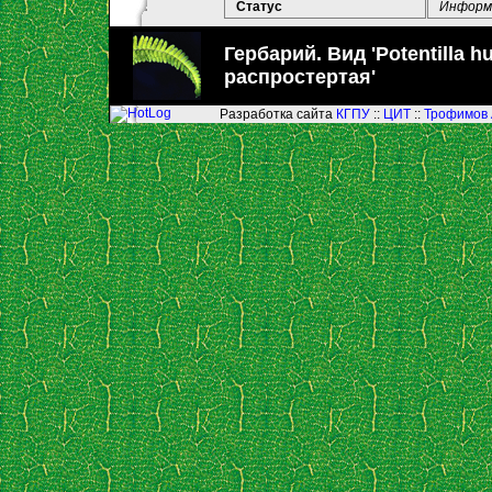
Статус
Информа
Гербарий. Вид 'Potentilla hu
распростертая'
Разработка сайта
КГПУ
::
ЦИТ
::
Трофимов 