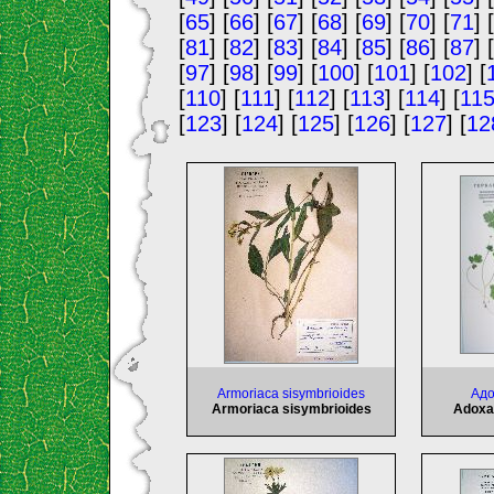
[
65
] [
66
] [
67
] [
68
] [
69
] [
70
] [
71
] [
[
81
] [
82
] [
83
] [
84
] [
85
] [
86
] [
87
] [
[
97
] [
98
] [
99
] [
100
] [
101
] [
102
] [
[
110
] [
111
] [
112
] [
113
] [
114
] [
11
[
123
] [
124
] [
125
] [
126
] [
127
] [
12
Armoriaca sisymbrioides
Aдо
Armoriaca sisymbrioides
Adoxa 