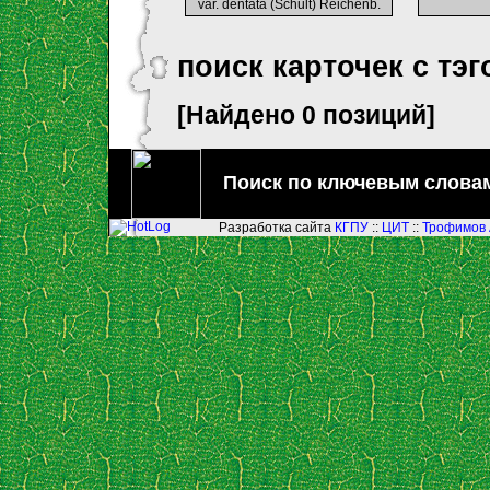
var. dentata (Schult) Reichenb.
поиск карточек с тэг
[Найдено 0 позиций]
Поиск по ключевым слова
Разработка сайта
КГПУ
::
ЦИТ
::
Трофимов 