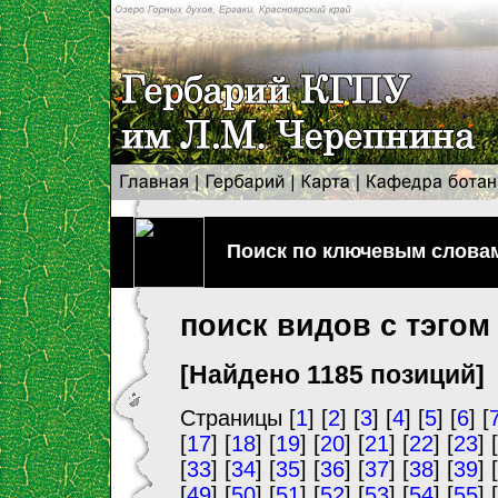
Поиск по ключевым слова
поиск видов с тэгом 
[Найдено 1185 позиций]
Страницы [
1
] [
2
] [
3
] [
4
] [
5
] [
6
] [
[
17
] [
18
] [
19
] [
20
] [
21
] [
22
] [
23
] [
[
33
] [
34
] [
35
] [
36
] [
37
] [
38
] [
39
] [
[
49
] [
50
] [
51
] [
52
] [
53
] [
54
] [
55
] [