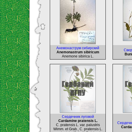
Aнемонаструм сибирский
Cвер
Anemonastrum sibiricum
Buni
Anemone sibirica L.
Cердечник луговой
Cardamine pratensis L.
Cердечн
C. pratensis L. var. palustris
Cardam
Wimm. et Grab., С. pratensis L.